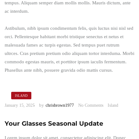
tempus. Aliquam semper diam mollis mollis. Mauris dictum, ante
ac interdum.
Astibulum, nibh ipsum condimentum felis, quis luctus nisi nisl sed
orci. Pellentesque habitant morbi tristique senectus et netus et
malesuada fames ac turpis egestas. Sed tempus puet rutrum
ultrces. Cras pretium pretium odio aliquam tortor interduma. Morbi
commodo egestas mauris, et porttitor ipsum iaculis fermentum.
Phasellus ante nibh, posuere gravida odio mattis cursus.
ISLAND
by
January 15, 2025
chrisbrown1977
No Comments
Island
Your Glasses Seasonal Update
Lorem ipsum dolor sit amet, consectetur adipiscing elit. Donec