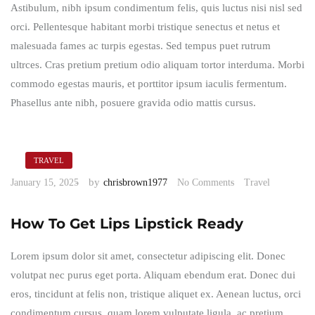
Astibulum, nibh ipsum condimentum felis, quis luctus nisi nisl sed
orci. Pellentesque habitant morbi tristique senectus et netus et
malesuada fames ac turpis egestas. Sed tempus puet rutrum
ultrces. Cras pretium pretium odio aliquam tortor interduma. Morbi
commodo egestas mauris, et porttitor ipsum iaculis fermentum.
Phasellus ante nibh, posuere gravida odio mattis cursus.
TRAVEL
by
January 15, 2025
chrisbrown1977
No Comments
Travel
How To Get Lips Lipstick Ready
Lorem ipsum dolor sit amet, consectetur adipiscing elit. Donec
volutpat nec purus eget porta. Aliquam ebendum erat. Donec dui
eros, tincidunt at felis non, tristique aliquet ex. Aenean luctus, orci
condimentum cursus, quam lorem vulputate ligula, ac pretium